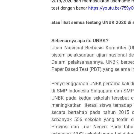
2019/2020 dari memasukkan username mul
test dengan benar 
https://youtu.be/759
atau lihat semua tentang UNBK 2020 di si
Sebenarnya apa itu UNBK?
Ujian Nasional Berbasis Komputer (
sistem pelaksanaan ujian nasional 
Dalam pelaksanaannya, UNBK berbeda
Paper Based Test (PBT) yang selama in
Penyelenggaraan UNBK pertama kali di
di SMP Indonesia Singapura dan SMP 
UNBK pada kedua sekolah tersebut 
meningkatkan literasi siswa terhadap
secara bertahap pada tahun 2015 d
sebanyak 556 sekolah yang terdir
Provinsi dan Luar Negeri. Pada ta
sebanyak 4382 sekolah yang tediri 