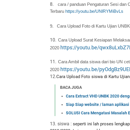
8.
cara / panduan Pengaturan Sesi dan
Terbaru
https://youtu.be/UNlRYMiBvLs
9.
Cara Upload Foto di Kartu Ujian UNB
10.
Cara Upload Surat Kesiapan Melaksa
https://youtu.be/qwx8uLxbZ7
2020
11.
Cara Ambil data siswa dari bio UN c
https://youtu.be/pyOdgBz9UE
2020
12.
Cara Upload Foto siswa di Kartu Ujia
BACA JUGA
Cara Extract VHD UNBK 2020 deng
Siap Siap website / laman aplika
SOLUSI Cara Mengatasi Masalah E
13. siswa :
seperti ini lah proses leng