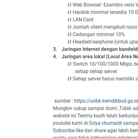
Web Browser: Exambro versi t
Ø
Hardisk minimal tersedia 10 G
Ø
LAN Card
Ø
Jumlah client mengikuti rasio 
Ø
Cadangan minimal 10%.
Ø
Headset/earphone (untuk uji
Ø
3.
Jaringan internet dengan bandwi
4.
Jaringan area lokal (Local Area N
Switch 10/100/1000 Mbps de
Ø
setiap setiap server.
Setiap server harus memiliki s
Ø
sumber :
https://unbk.kemdikbud.go.i
Mungkin cukup sampai disini ,Tidak ad
website ini Terima kasih telah berkunj
youtube kami di
Griya chumaidi
sampai
Subscribe
like dan share agar lebih ber
waktu agar tidak ketinggalan informasi