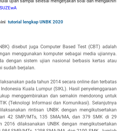
ai ujian sampai selesai mengerjakan soal dan mengakhiri 
yOSUZEwA
ni  
tutorial lengkap UNBK 2020
UNBK) disebut juga Computer Based Test (CBT) adalah
dengan menggunakan komputer sebagai media ujiannya.
 dengan sistem ujian nasional berbasis kertas atau
i sudah berjalan.
laksanakan pada tahun 2014 secara online dan terbatas
Indonesia Kuala Lumpur (SIKL). Hasil penyelenggaraan
cukup menggembirakan dan semakin mendorong untuk
 TIK (Teknologi Informasi dan Komunikasi). Selanjutnya
ilaksanakan rintisan UNBK dengan mengikutsertakan
i dari 42 SMP/MTs, 135 SMA/MA, dan 379 SMK di 29
hun 2016 dilaksanakan UNBK dengan mengikutsertakan
dari 984 SMP/MTs, 1298 SMA/MA, dan 2100 SMK. Jumlah