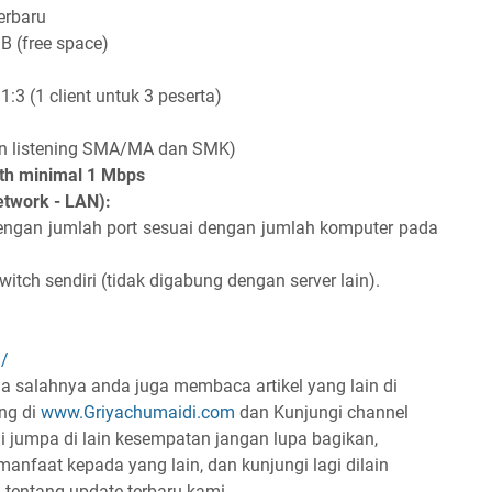
erbaru
B (free space)
1:3 (1 client untuk 3 peserta)
an listening SMA/MA dan SMK)
dth minimal 1 Mbps
etwork - LAN):
ngan jumlah port sesuai dengan jumlah komputer pada
witch sendiri (tidak digabung dengan server lain).
d/
a salahnya anda juga membaca artikel yang lain di
ung di
www.Griyachumaidi.com
dan Kunjungi channel
 jumpa di lain kesempatan jangan lupa bagikan,
manfaat kepada yang lain, dan kunjungi lagi dilain
 tentang update terbaru kami .