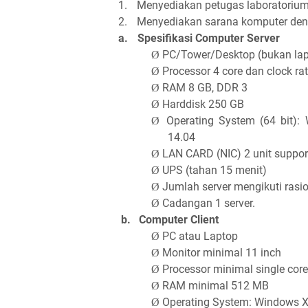
1.
Menyediakan petugas laboratorium 
2.
Menyediakan sarana komputer denga
a.
Spesifikasi Computer Server
PC/Tower/Desktop (bukan lap
Ø
Processor 4 core dan clock ra
Ø
RAM 8 GB, DDR 3
Ø
Harddisk 250 GB
Ø
Operating System (64 bit)
Ø
14.04
LAN CARD (NIC) 2 unit suppor
Ø
UPS (tahan 15 menit)
Ø
Jumlah server mengikuti rasio
Ø
Cadangan 1 server.
Ø
b.
Computer Client
PC atau Laptop
Ø
Monitor minimal 11 inch
Ø
Processor minimal single core
Ø
RAM minimal 512 MB
Ø
Operating System: Windows 
Ø