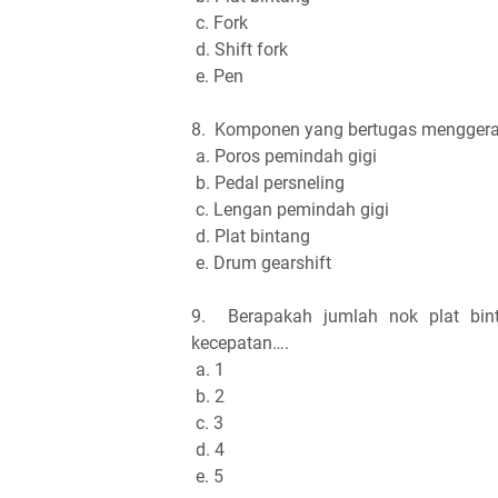
c. Fork
d. Shift fork
e. Pen
8.
Komponen yang bertugas menggerak
a. Poros pemindah gigi
b. Pedal persneling
c. Lengan pemindah gigi
d. Plat bintang
e. Drum gearshift
9.
Berapakah jumlah nok plat bin
kecepatan….
a. 1
b. 2
c. 3
d. 4
e. 5