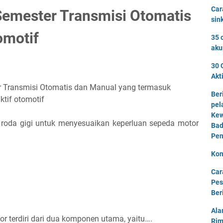
Car
 Semester Transmisi Otomatis
sin
omotif
35 
aku
30 
Akt
ter Transmisi Otomatis dan Manual yang termasuk
Ber
ktif otomotif
pel
Kew
roda gigi untuk menyesuaikan keperluan sepeda motor
Bad
Pen
Kon
Car
Pes
Ber
Ala
 terdiri dari dua komponen utama, yaitu….
Rim