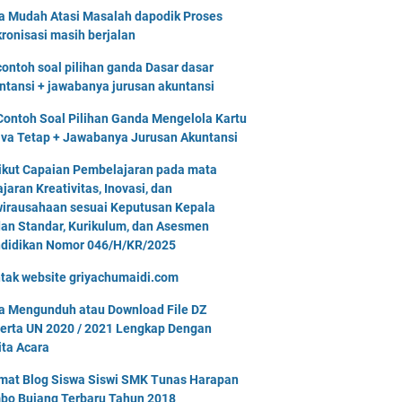
a Mudah Atasi Masalah dapodik Proses
kronisasi masih berjalan
contoh soal pilihan ganda Dasar dasar
ntansi + jawabanya jurusan akuntansi
Contoh Soal Pilihan Ganda Mengelola Kartu
iva Tetap + Jawabanya Jurusan Akuntansi
ikut Capaian Pembelajaran pada mata
ajaran Kreativitas, Inovasi, dan
irausahaan sesuai Keputusan Kepala
an Standar, Kurikulum, dan Asesmen
didikan Nomor 046/H/KR/2025
tak website griyachumaidi.com
a Mengunduh atau Download File DZ
erta UN 2020 / 2021 Lengkap Dengan
ita Acara
mat Blog Siswa Siswi SMK Tunas Harapan
bo Bujang Terbaru Tahun 2018