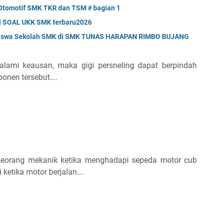
Otomotif SMK TKR dan TSM # bagian 1
 SOAL UKK SMK terbaru2026
i Siswa Sekolah SMK di SMK TUNAS HARAPAN RIMBO BUJANG
lami keausan, maka gigi persneling dapat berpindah
onen tersebut….
seorang mekanik ketika menghadapi sepeda motor cub
 ketika motor berjalan….