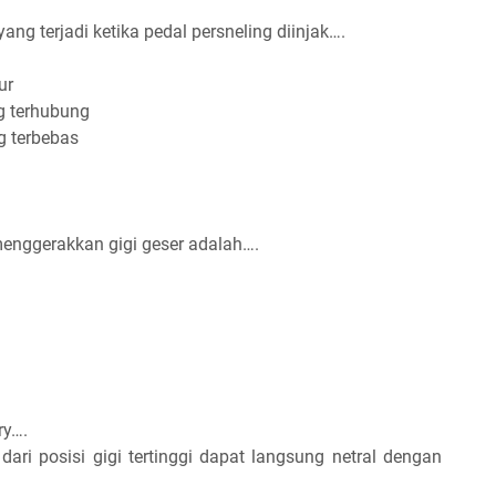
ang terjadi ketika pedal persneling diinjak….
ur
ng terhubung
g terbebas
enggerakkan gigi geser adalah….
ry….
dari posisi gigi tertinggi dapat langsung netral dengan