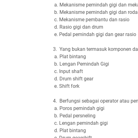
a. Mekanisme pemindah gigi dan me
b. Mekanisme pemindah gigi dan roda 
c. Mekanisme pembantu dan rasio
d. Rasio gigi dan drum
e. Pedal pemindah gigi dan gear rasio
3.
Yang bukan termasuk komponen dar
a. Plat bintang
b. Lengan Pemindah Gigi
c. Input shaft
d. Drum shift gear
e. Shift fork
4.
Berfungsi sebagai operator atau pe
a. Poros pemindah gigi
b. Pedal persneling
c. Lengan pemindah gigi
d. Plat bintang
e. Drum gearshift