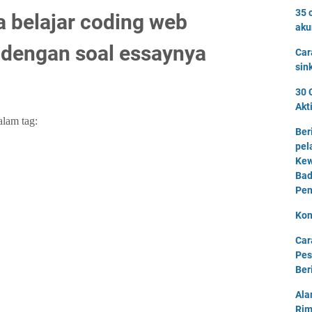
35 
a belajar coding web
aku
 dengan soal essaynya
Car
sin
30 
Akt
lam tag:
Ber
pel
Kew
Bad
Pen
Kon
Car
Pes
Ber
Ala
Rim