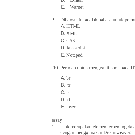
Warnet
9.
Dibawah ini adalah bahasa untuk pem
HTML
XML
CSS
Javascript
Notepad
10.
Perintah untuk mengganti baris pada
br
tr
p
td
insert
essay
1.
Link merupakan elemen terpenting dala
dengan menggunakan Dreamweaver!