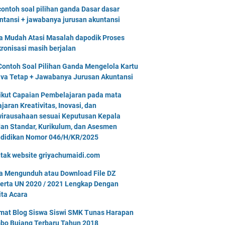
contoh soal pilihan ganda Dasar dasar
ntansi + jawabanya jurusan akuntansi
a Mudah Atasi Masalah dapodik Proses
kronisasi masih berjalan
Contoh Soal Pilihan Ganda Mengelola Kartu
iva Tetap + Jawabanya Jurusan Akuntansi
ikut Capaian Pembelajaran pada mata
ajaran Kreativitas, Inovasi, dan
irausahaan sesuai Keputusan Kepala
an Standar, Kurikulum, dan Asesmen
didikan Nomor 046/H/KR/2025
tak website griyachumaidi.com
a Mengunduh atau Download File DZ
erta UN 2020 / 2021 Lengkap Dengan
ita Acara
mat Blog Siswa Siswi SMK Tunas Harapan
bo Bujang Terbaru Tahun 2018