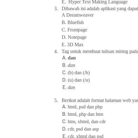
E. Hyper Text Making Language
3.
Dibawah
ini adalah aplikasi yang dap
A Dreamweaver
B. Bluefish
C. Frontpage
D. Notepage
E. 3D Max
4.
Tag untuk membuat tulisan miring pa
dan
dan
(b) dan (/b)
(u) dan (/u)
dan
5.
Berikut adalah format halaman web yan
html, psd dan php
html, php dan htm
htm, xhtml, dan cdr
cdr, psd dan asp
cdr, xhtml dan psd