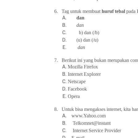
6.
Tag untuk membuat
huruf tebal
pada 
dan
dan
b) dan (/b)
(u) dan (/u)
dan
7.
Berikut ini yang bukan merupakan c
Mozilla Firefox
Internet Explorer
Netscape
Facebook
Opera
8.
Untuk bisa mengakses internet, kita ha
www.Yahoo.com
Telkomnet@instant
Internet Service Provider
E-mail